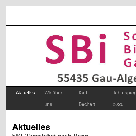
Aktuelles
Wir über
Karl
Jahrespr
Zum
uns
Bechert
2026
Inhalt
springen
Aktuelles
SBI-Tagesfahrt nach Bonn