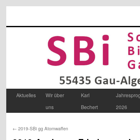
Aktuelles
Wir über
Karl
Jahrespr
Zum
uns
Bechert
2026
Inhalt
springen
←
2019-SBi gg Atomwaffen