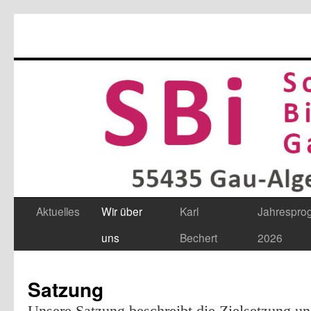
Aktuelles
Wir über
Karl
Jahrespr
Zum
uns
Bechert
2026
Inhalt
springen
Satzung
Unsere Satzung beschreibt die Zielsetzung un