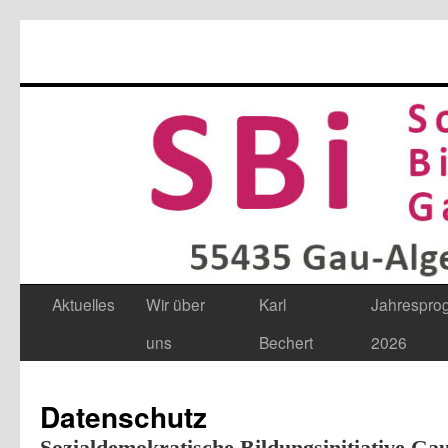
Aktuelles
Wir über
Karl
Jahrespr
Zum
uns
Bechert
2026
Inhalt
springen
Datenschutz
Sozialdemokratische Bildungsinitiative Ga