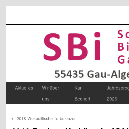
Aktuelles
Wir über
Karl
Jahrespr
Zum
uns
Bechert
2026
Inhalt
springen
←
2018-Weltpolitische Turbulenzen