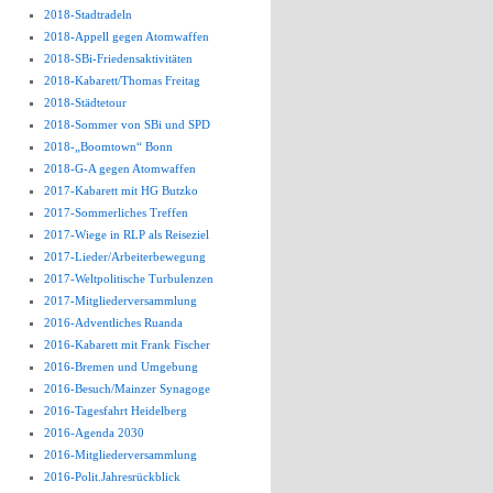
2018-Stadtradeln
2018-Appell gegen Atomwaffen
2018-SBi-Friedensaktivitäten
2018-Kabarett/Thomas Freitag
2018-Städtetour
2018-Sommer von SBi und SPD
2018-„Boomtown“ Bonn
2018-G-A gegen Atomwaffen
2017-Kabarett mit HG Butzko
2017-Sommerliches Treffen
2017-Wiege in RLP als Reiseziel
2017-Lieder/Arbeiterbewegung
2017-Weltpolitische Turbulenzen
2017-Mitgliederversammlung
2016-Adventliches Ruanda
2016-Kabarett mit Frank Fischer
2016-Bremen und Umgebung
2016-Besuch/Mainzer Synagoge
2016-Tagesfahrt Heidelberg
2016-Agenda 2030
2016-Mitgliederversammlung
2016-Polit.Jahresrückblick