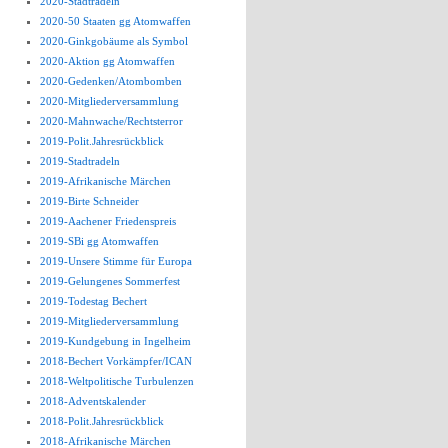
2020-Stadtradeln
2020-50 Staaten gg Atomwaffen
2020-Ginkgobäume als Symbol
2020-Aktion gg Atomwaffen
2020-Gedenken/Atombomben
2020-Mitgliederversammlung
2020-Mahnwache/Rechtsterror
2019-Polit.Jahresrückblick
2019-Stadtradeln
2019-Afrikanische Märchen
2019-Birte Schneider
2019-Aachener Friedenspreis
2019-SBi gg Atomwaffen
2019-Unsere Stimme für Europa
2019-Gelungenes Sommerfest
2019-Todestag Bechert
2019-Mitgliederversammlung
2019-Kundgebung in Ingelheim
2018-Bechert Vorkämpfer/ICAN
2018-Weltpolitische Turbulenzen
2018-Adventskalender
2018-Polit.Jahresrückblick
2018-Afrikanische Märchen