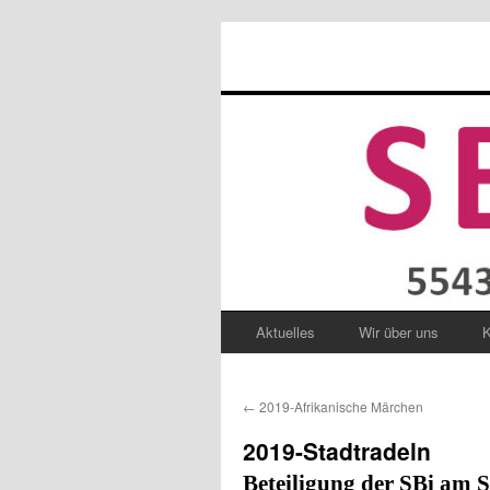
Aktuelles
Wir über uns
K
Zum
Inhalt
←
2019-Afrikanische Märchen
springen
2019-Stadtradeln
Beteiligung der SBi am S