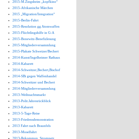
2015-M.Zingsheim „kopfkino“
2015-Afrikanische Märchen
2015 „Migration/Integration“
2015-Berlin-Fahrt
2015-Resolution gg Atomwaffen
2015-Flüchtlingshilfe in G-A
2015-Bonewitz-Benefizlesung
2015-Mitgliederversammlung
2015-Plakate Schweizer/Bechert
2014-Kunst/Ingelheimer Rathaus
2014-Kabarett
2014-Schweitzer,Bechert,Bischof
2014-SBi gegen Waffenhandel
2014-Schweitzer und Bechert
2014-Mitgliederversammlung
2013-Weihnachtsmarkt
2013-Polit.Jahresrückblick
2913-Kabarett
2013-5-Tage-Reise
2013-Friedensdemonstration
2013 Fahrt nach Braunfels
2013-Moselfahrt
2013-Rekommun. Stromnetz