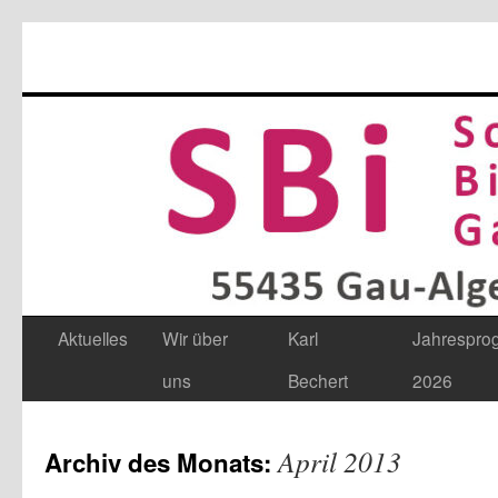
Aktuelles
Wir über
Karl
Jahrespr
Zum
uns
Bechert
2026
Inhalt
springen
April 2013
Archiv des Monats: