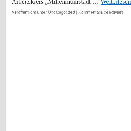
Arbeitskreis „Millenniumstadt …
Weiterlese
für
Veröffentlicht unter
Uncategorized
|
Kommentare deaktiviert
201
Mikr