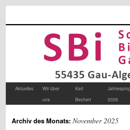
Aktuelles
Wir über
Karl
Jahrespr
Zum
uns
Bechert
2026
Inhalt
springen
November 2025
Archiv des Monats: