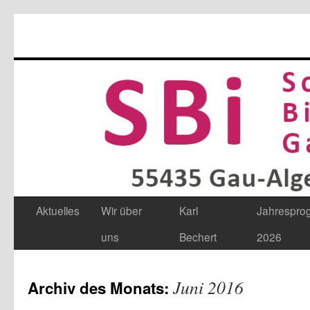
Aktuelles
Wir über
Karl
Jahrespr
Zum
uns
Bechert
2026
Inhalt
springen
Juni 2016
Archiv des Monats: